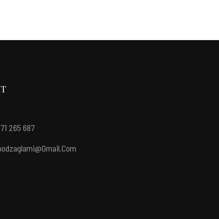
KT
571 265 687
podzaglami@gmail.com