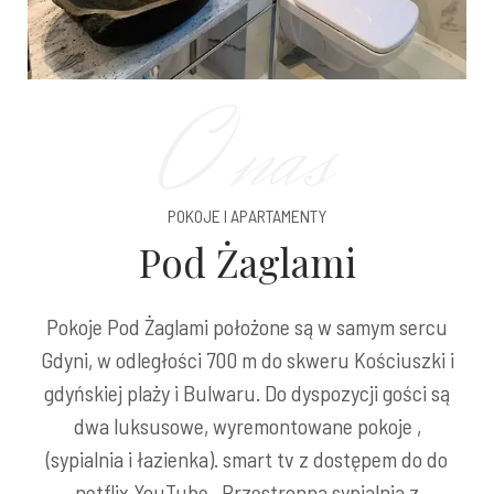
O nas
POKOJE I APARTAMENTY
Pod Żaglami
Pokoje Pod Żaglami położone są w samym sercu
Gdyni, w odległości 700 m do skweru Kościuszki i
gdyńskiej plaży i Bulwaru. Do dyspozycji gości są
dwa luksusowe, wyremontowane pokoje ,
(sypialnia i łazienka). smart tv z dostępem do do
netflix YouTube . Przestronna sypialnia z