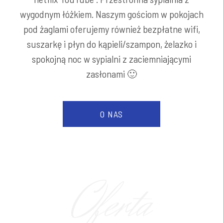
wygodnym łóżkiem. Naszym gościom w pokojach
pod żaglami oferujemy również bezpłatne wifi,
suszarkę i płyn do kąpieli/szampon, żelazko i
spokojną noc w sypialni z zaciemniającymi
zasłonami 🙂
O NAS
Oferta