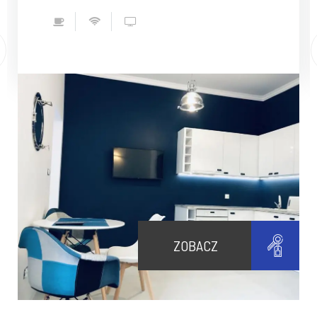
ZOBACZ