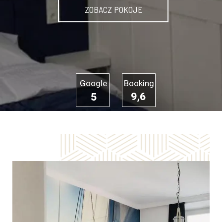
ZOBACZ POKOJE
Google
Booking
9,6
5