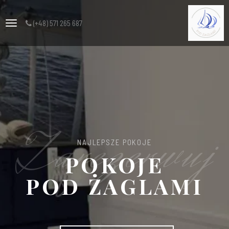
(+48) 571 265 687
Zarezerwuj
NAJLEPSZE POKOJE
POKOJE
POD ŻAGLAMI