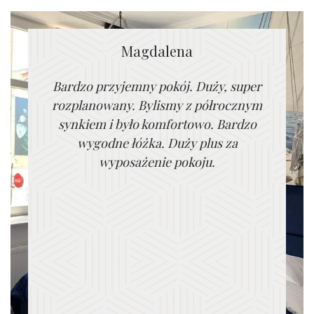
Magdalena
nt
Bardzo przyjemny pokój. Duży, super
e
rozplanowany. Bylismy z półrocznym
nki
synkiem i było komfortowo. Bardzo
że
wygodne łóżka. Duży plus za
wyposażenie pokoju.